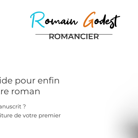
R
omain
G
odest
ROMANCIER
d’écriture
Aides à l’écriture
À propos
ide pour enfin
otre roman
nuscrit ?
iture de votre premier